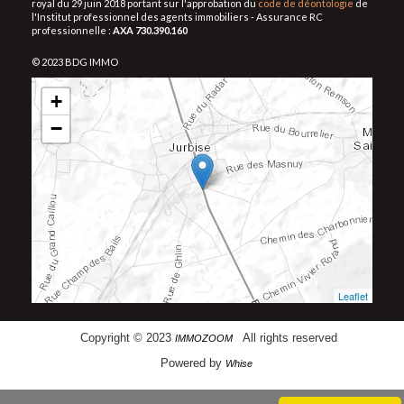
royal du 29 juin 2018 portant sur l'approbation du
code de déontologie
de
l'Institut professionnel des agents immobiliers - Assurance RC
professionnelle :
AXA 730.390.160
© 2023 BDG IMMO
+
−
Leaflet
Copyright © 2023
All rights reserved
IMMOZOOM
Powered by
Whise