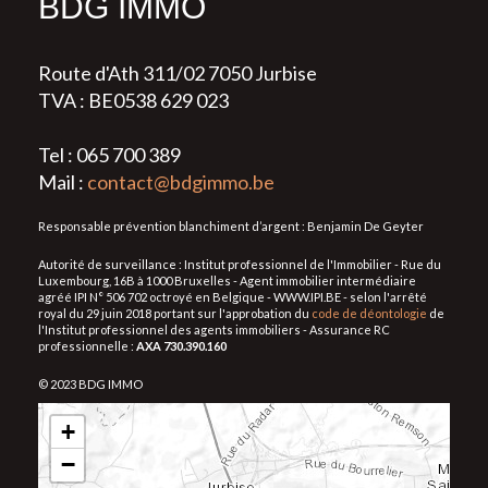
BDG IMMO
Route d'Ath 311/02 7050 Jurbise
TVA : BE0538 629 023
Tel : 065 700 389
Mail :
contact@bdgimmo.be
Responsable prévention blanchiment d’argent : Benjamin De Geyter
Autorité de surveillance : Institut professionnel de l'Immobilier - Rue du
Luxembourg, 16B à 1000 Bruxelles - Agent immobilier intermédiaire
agréé IPI N° 506 702 octroyé en Belgique - WWW.IPI.BE - selon l'arrêté
royal du 29 juin 2018 portant sur l'approbation du
code de déontologie
de
l'Institut professionnel des agents immobiliers - Assurance RC
professionnelle :
AXA 730.390.160
© 2023 BDG IMMO
+
−