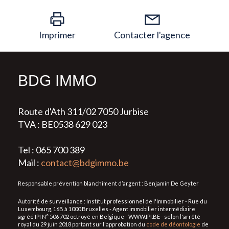
Imprimer
Contacter l'agence
BDG IMMO
Route d'Ath 311/02 7050 Jurbise
TVA : BE0538 629 023
Tel : 065 700 389
Mail :
contact@bdgimmo.be
Responsable prévention blanchiment d’argent : Benjamin De Geyter
Autorité de surveillance : Institut professionnel de l'Immobilier - Rue du
Luxembourg, 16B à 1000 Bruxelles - Agent immobilier intermédiaire
agréé IPI N° 506 702 octroyé en Belgique - WWW.IPI.BE - selon l'arrêté
royal du 29 juin 2018 portant sur l'approbation du
code de déontologie
de